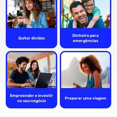
Dinheiro para
Quitar dívidas
emergências
Empreender e investir
Preparar uma viagem
no seu negócio