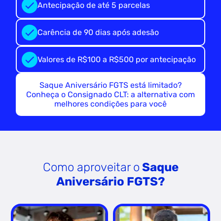
Antecipação de até 5 parcelas
Carência de 90 dias após adesão
Valores de R$100 a R$500 por antecipação
Saque Aniversário FGTS está limitado?
Conheça o Consignado CLT: a alternativa com
melhores condições para você
Como aproveitar o
Saque
Aniversário FGTS?